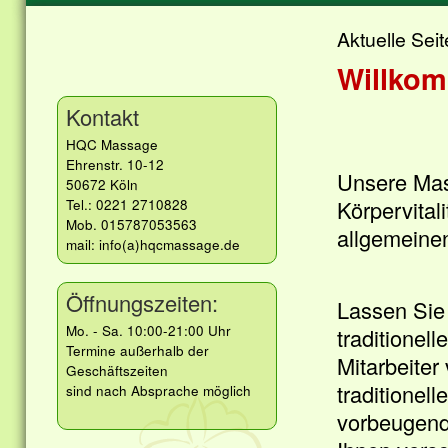
Aktuelle Seit
Willko
Kontakt
HQC Massage
Ehrenstr. 10-12
Unsere Mas
50672 Köln
Körpervital
Tel.: 0221 2710828
Mob. 015787053563
allgemeine
mail: info(a)hqcmassage.de
Öffnungszeiten:
Lassen Sie
Mo. - Sa. 10:00-21:00 Uhr
traditionel
Termine außerhalb der
Mitarbeiter
Geschäftszeiten
traditionel
sind nach Absprache möglich
vorbeugend